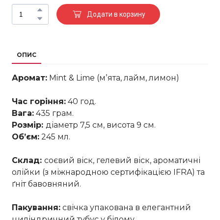
Додати в корзину
ОПИС
Аромат:
Mint & Lime (мʼята, лайм, лимон)
Час горіння:
40 год.
Вага:
435 грам.
Розмір:
діаметр 7,5 см, висота 9 см.
Обʼєм:
245 мл.
Склад:
соєвий віск, гелевий віск, ароматичні
олійки (з міжнародною сертифікацією IFRA) та
ґніт бавовняний.
Пакування:
свічка упакована в елегантний
циліндричний тубус у білому