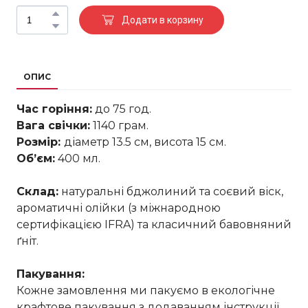
Додати в корзину
ОПИС
Час горіння:
до 75 год.
Вага свічки:
1140 грам.
Розмір:
діаметр 13.5 см, висота 15 см.
Обʼєм:
400 мл.
Склад:
натуральні бджолиний та соєвий віск,
ароматичні олійки (з міжнародною
сертифікацією IFRA) та класичний бавовняний
ґніт.
Пакування:
Кожне замовлення ми пакуємо в екологічне
крафтове пакування з додаванням інструкції.