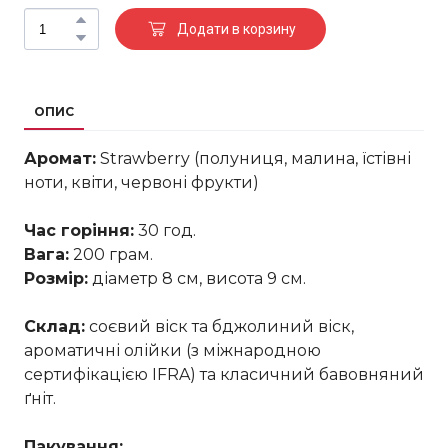
Додати в корзину
ОПИС
Аромат:
Strawberry (полуниця, малина, їстівні
ноти, квіти, червоні фрукти)
Час горіння:
30 год.
Вага:
200 грам.
Розмір:
діаметр 8 см, висота 9 см.
Склад:
соєвий віск та бджолиний віск,
ароматичні олійки (з міжнародною
сертифікацією IFRA) та класичний бавовняний
ґніт.
Пакування: