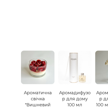
Ароматична
Аромадифузо
Аром
свічка
р для дому
р д
"Вишневий
100 мл
100 м