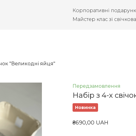
Корпоративні подарун
Майстер клас зі свічков
вічок "Великодні яйця"
Передзамовлення
Набір з 4-х свіч
Новинка
₴690,00 UAH