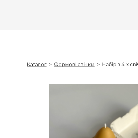
Каталог
Формові свічки
Набір з 4-х с