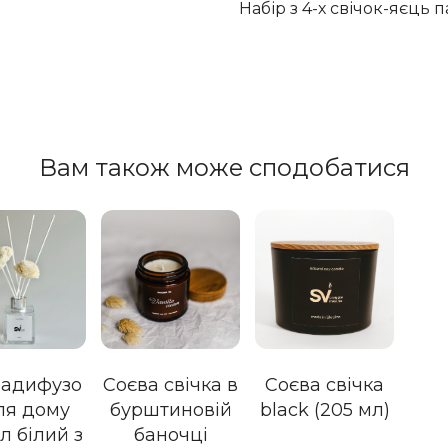
Набір з 4-х свічок-яєць 
Вам також може сподобатися
адифузо
Соєва свічка в
Соєва свічка
ля дому
бурштиновій
black (205 мл)
л білий з
баночці