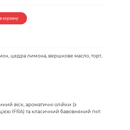
в корзину
лимон, цедра лимона, вершкове масло, торт,
ний віск, ароматичні олійки (з
ією IFRA) та класичний бавовняний ґніт.