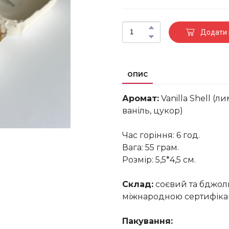
Додати 
ОПИС
Аромат:
Vanilla Shell (
ваніль, цукор)
Час горіння: 6 год.
Вага: 55 грам.
Розмір: 5,5*4,5 см.
Склад:
соєвий та бджоли
міжнародною сертифікац
Пакування: