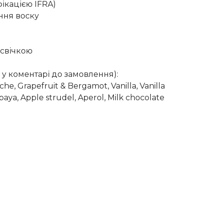
фікацією IFRA)
ння воску
 свічкою
 у коментарі до замовлення):
he, Grapefruit & Bergamot, Vanilla, Vanilla
paya, Apple strudel, Aperol, Milk chocolate