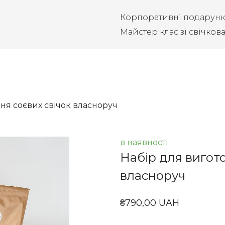
Корпоративні подарун
Майстер клас зі свічков
ня соєвих свічок власноруч
в наявності
Набір для вигот
власноруч
₴790,00 UAH