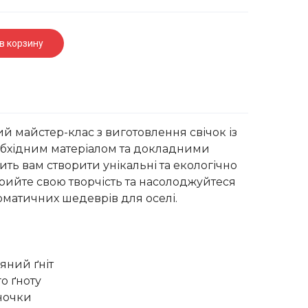
в корзину
ий майстер-клас з виготовлення свічок із
еобхідним матеріалом та докладними
ить вам створити унікальні та екологічно
крийте свою творчість та насолоджуйтеся
матичних шедеврів для оселі.
яний ґніт
о ґноту
аночки