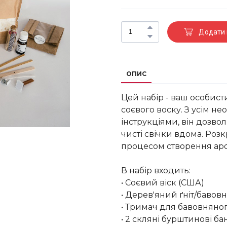
Додати 
ОПИС
Цей набір - ваш особист
соєвого воску. З усім н
інструкціями, він дозвол
чисті свічки вдома. Роз
процесом створення аро
В набір входить:
• Соєвий віск (США)
• Дерев'яний ґніт/бавовн
• Тримач для бавовняног
• 2 скляні бурштинові б