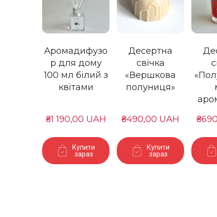
Аромадифузо
Десертна
Де
р для дому
свічка
с
100 мл білий з
«Вершкова
«Пол
квітами
полуниця»
аро
₴1 190,00 UAH
₴490,00 UAH
₴69
Купити
Купити
зараз
зараз