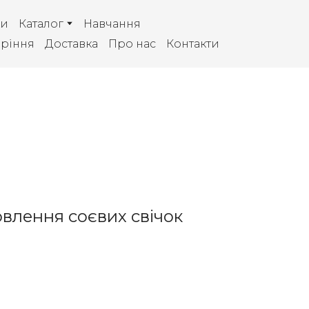
ки
Каталог
Навчання
аріння
Доставка
Про нас
Контакти
овлення соєвих свічок