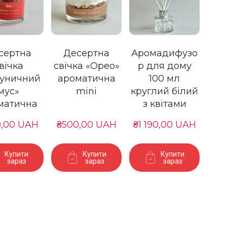
сертна
Десертна
Аромадифузо
вічка
свічка «Орео»
р для дому
уничний
ароматична
100 мл
мус»
mini
круглий білий
матична
з квітами
0,00 UAH
₴500,00 UAH
₴1 190,00 UAH
Купити
Купити
Купити
зараз
зараз
зараз