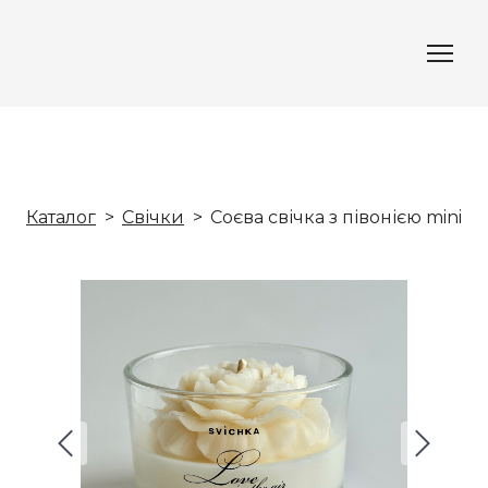
Каталог
Cвічки
Соєва свічка з півонією mini