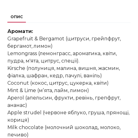
ОПИС
Аромати:
Grapefruit & Bergamot (цитруси, грейпфрут,
бергамот, лимон)
Lemongrass (лемонграсс, ароматика, квіти,
пудра, м'ята, цитрус, спеції).
Kirsche (полуниця, малина, вишня, жасмин,
фіалка, шафран, кедр, пачулі, ваніль)
Coconut (кокос, цитрус, цукерка, квіти)
Mint & Lime (мʼята, лайм, лимон)
Aperol (апельсин, фрукти, ревінь, грепфрут,
ананас)
Apple strudel (червоне яблуко, груша, прянощі,
кориця)
Milk chocolate (молочний шоколад, молоко,
печиво)